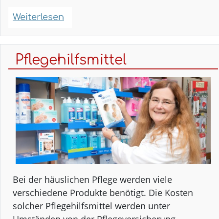
Weiterlesen
über
Ernährungsberatung
–
Erfolgreich
Pflegehilfsmittel
Abnehmen
mit
Ihrer
Stadt
Apotheke
Bei der häuslichen Pflege werden viele
verschiedene Produkte benötigt. Die Kosten
solcher Pflegehilfsmittel werden unter