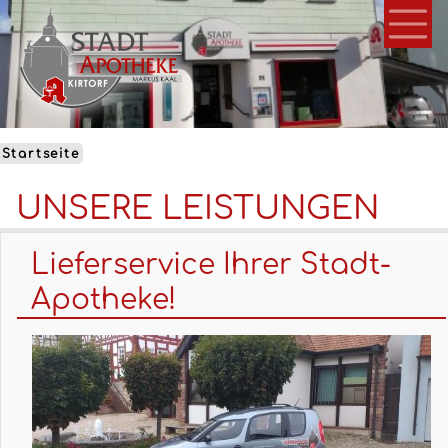
Direkt
zum
Inhalt
Startseite
UNSERE LEISTUNGEN
Lieferservice Ihrer Stadt-
Apotheke!