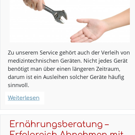
Zu unserem Service gehört auch der Verleih von
medizintechnischen Geräten. Nicht jedes Gerät
benötigt man über einen längeren Zeitraum,
darum ist ein Ausleihen solcher Geräte häufig
sinnvoll.
Weiterlesen
über
Geräteverleih
in
Ihrer
Ernährungsberatung –
Stadt
Erfolgreich Abnehmen mit