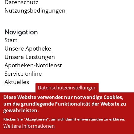
Datenschutz
Nutzungsbedingungen
Navigation
Start
Unsere Apotheke
Unsere Leistungen
Apotheken-Notdienst
Service online
Aktuelles
Datenschutzeinstellungen
Diese Website verwendet nur notwendige Cookies,
um die grundlegende Funktionalität der Website zu
Öffnungszeiten
gewährleisten.
Montag:
8:30-13:00, 14:45-19:00
Klicken Sie "Akzeptieren", um sich damit einverstanden zu erklären.
Dienstag:
8:30-13:00, 14:45-18:00
Weitere Informationen
Mittwoch:
8:30-13:00, 14:45-18:00