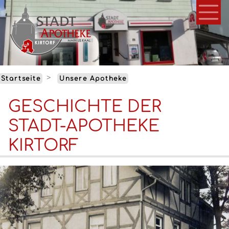
Direkt
zum
Inhalt
Startseite
Unsere Apotheke
GESCHICHTE DER
STADT-APOTHEKE
KIRTORF