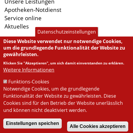
Unsere Leistungen
Apotheken-Notdienst
Service online
Aktuelles
Datenschutzeinstellungen
Diese Website verwendet nur notwendige Cookies,
um die grundlegende Funktionalität der Website zu
Öffnungszeiten
gewährleisten.
Montag:
8:30-13:00, 14:45-19:00
Klicken Sie "Akzeptieren", um sich damit einverstanden zu erklären.
Dienstag:
8:30-13:00, 14:45-18:00
Weitere Informationen
Mittwoch:
8:30-13:00, 14:45-18:00
Funktions-Cookies
Donnerstag:
8:30-13:00, 14:45-19:00
Notwendige Cookies, um die grundlegende
Freitag:
8:30-13:00, 14:45-18:00
Funktionalität der Website zu gewährleisten. Diese
Samstag:
8:30-12:00
Cookies sind für den Betrieb der Website unerlässlich
und können nicht deaktiviert werden.
Einstellungen speichen
Alle Cookies akzeptieren
© Stadt-Apotheke