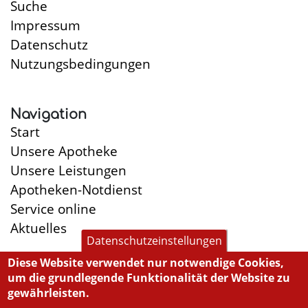
Suche
Impressum
Datenschutz
Nutzungsbedingungen
Navigation
Start
Unsere Apotheke
Unsere Leistungen
Apotheken-Notdienst
Service online
Aktuelles
Datenschutzeinstellungen
Diese Website verwendet nur notwendige Cookies,
um die grundlegende Funktionalität der Website zu
Öffnungszeiten
gewährleisten.
Montag:
8:30-13:00, 14:45-19:00