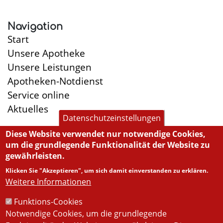
Navigation
Start
Unsere Apotheke
Unsere Leistungen
Apotheken-Notdienst
Service online
Aktuelles
Datenschutzeinstellungen
Diese Website verwendet nur notwendige Cookies,
um die grundlegende Funktionalität der Website zu
Öffnungszeiten
gewährleisten.
Montag:
8:30-13:00, 14:45-19:00
Klicken Sie "Akzeptieren", um sich damit einverstanden zu erklären.
Dienstag:
8:30-13:00, 14:45-18:00
Weitere Informationen
Mittwoch:
8:30-13:00, 14:45-18:00
Funktions-Cookies
Donnerstag:
8:30-13:00, 14:45-19:00
Notwendige Cookies, um die grundlegende
Freitag:
8:30-13:00, 14:45-18:00