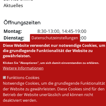
Aktuelles
Öffnungszeiten
Montag:
8:30-13:00, 14:45-19:00
Dienstag:
8:30-13:00, 14:45-18:00
Datenschutzeinstellungen
Mittwoch:
8:30-13:00, 14:45-18:00
Diese Website verwendet nur notwendige Cookies, um
Donnerstag:
8:30-13:00, 14:45-19:00
die grundlegende Funktionalität der Website zu
gewährleisten.
Freitag:
8:30-13:00, 14:45-18:00
Klicken Sie "Akzeptieren", um sich damit einverstanden zu erklären.
Samstag:
8:30-12:00
Weitere Informationen
Funktions-Cookies
Notwendige Cookies, um die grundlegende Funktionalität
© Stadt-Apotheke
der Website zu gewährleisten. Diese Cookies sind für den
Betrieb der Website unerlässlich und können nicht
deaktiviert werden.