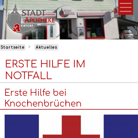
Direkt
zum
Inhalt
Startseite
Aktuelles
ERSTE HILFE IM
NOTFALL
Erste Hilfe bei
Knochenbrüchen