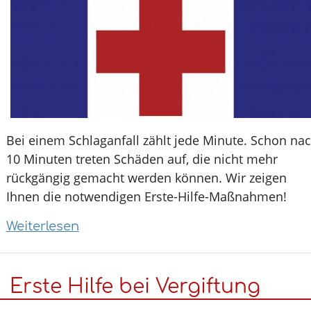
Bei einem Schlaganfall zählt jede Minute. Schon na
10 Minuten treten Schäden auf, die nicht mehr
rückgängig gemacht werden können. Wir zeigen
Ihnen die notwendigen Erste-Hilfe-Maßnahmen!
Weiterlesen
über
Erste
Hilfe
Erste Hilfe bei Vergiftung
bei
Schlaganfall