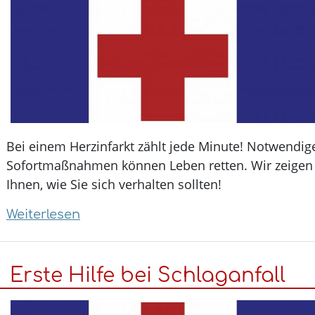
und
Zerrungen
Bei einem Herzinfarkt zählt jede Minute! Notwendig
Sofortmaßnahmen können Leben retten. Wir zeigen
Ihnen, wie Sie sich verhalten sollten!
Weiterlesen
über
Erste
Hilfe
Erste Hilfe bei Schlaganfall
bei
Herzinfarkt