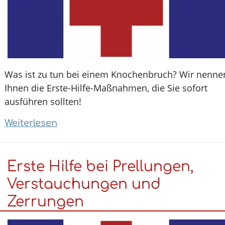
Was ist zu tun bei einem Knochenbruch? Wir nenne
Ihnen die Erste-Hilfe-Maßnahmen, die Sie sofort
ausführen sollten!
Weiterlesen
über
Erste
Hilfe
Erste Hilfe bei Prellungen,
bei
Knochenbrüchen
Verstauchungen und
Zerrungen