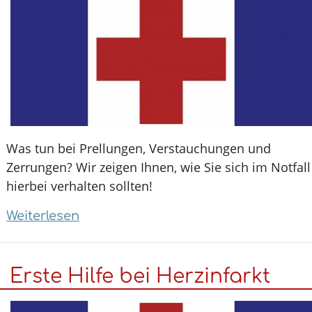
Was tun bei Prellungen, Verstauchungen und
Zerrungen? Wir zeigen Ihnen, wie Sie sich im Notfall
hierbei verhalten sollten!
Weiterlesen
über
Erste
Hilfe
Erste Hilfe bei Herzinfarkt
bei
Prellungen,
Verstauchungen