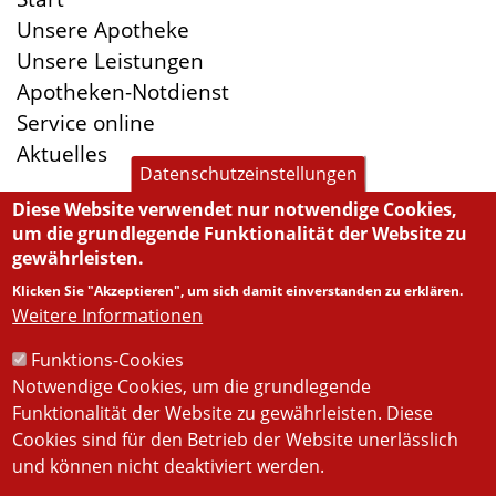
Unsere Apotheke
Unsere Leistungen
Apotheken-Notdienst
Service online
Aktuelles
Datenschutzeinstellungen
Diese Website verwendet nur notwendige Cookies,
um die grundlegende Funktionalität der Website zu
Öffnungszeiten
gewährleisten.
Montag:
8:30-13:00, 14:45-19:00
Klicken Sie "Akzeptieren", um sich damit einverstanden zu erklären.
Dienstag:
8:30-13:00, 14:45-18:00
Weitere Informationen
Mittwoch:
8:30-13:00, 14:45-18:00
Funktions-Cookies
Donnerstag:
8:30-13:00, 14:45-19:00
Notwendige Cookies, um die grundlegende
Freitag:
8:30-13:00, 14:45-18:00
Funktionalität der Website zu gewährleisten. Diese
Samstag:
8:30-12:00
Cookies sind für den Betrieb der Website unerlässlich
und können nicht deaktiviert werden.