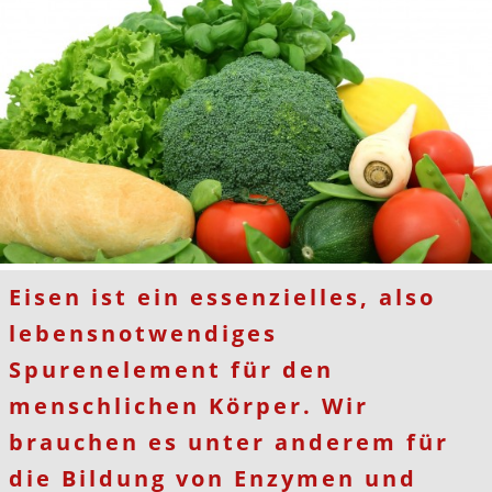
Eisen ist ein essenzielles, also
lebensnotwendiges
Spurenelement für den
menschlichen Körper. Wir
brauchen es unter anderem für
die Bildung von Enzymen und