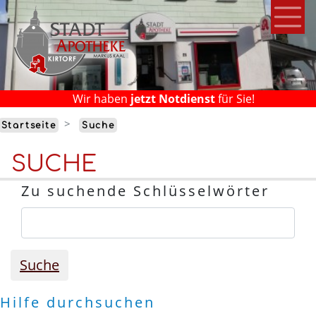
Direkt
zum
Inhalt
Wir haben
jetzt Notdienst
für Sie!
Startseite
Suche
SUCHE
Zu suchende Schlüsselwörter
Suche
Hilfe durchsuchen