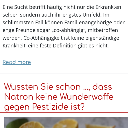
was
Eine Sucht betrifft häufig nicht nur die Erkrankten
nicht
selber, sondern auch ihr engstes Umfeld. Im
schlimmsten Fall können Familienangehörige ode
enge Freunde sogar „co-abhängig“, mitbetroffen
werden. Co-Abhängigkeit ist keine eigenständige
Krankheit, eine feste Definition gibt es nicht.
Read more
about
Co-
Abhängigkeit:
Wussten Sie schon ..., dass
So
sehr
Natron keine Wunderwaffe
leiden
gegen Pestizide ist?
Angehörige
Suchterkrankter
mit