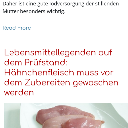
Daher ist eine gute Jodversorgung der stillenden
Mutter besonders wichtig.
Read more
about
Jod
in
Lebensmittellegenden auf
der
Stillzeit:
dem Prüfstand:
Praxistipps
Hähnchenfleisch muss vor
für
dem Zubereiten gewaschen
Mütter
werden