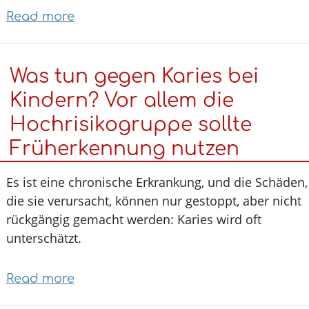
Read more
about
Abnehmspritzen
verbessern
Was tun gegen Karies bei
Herzgesundheit
Kindern? Vor allem die
Hochrisikogruppe sollte
Früherkennung nutzen
Es ist eine chronische Erkrankung, und die Schäde
die sie verursacht, können nur gestoppt, aber nich
rückgängig gemacht werden: Karies wird oft
unterschätzt.
Read more
about
Was