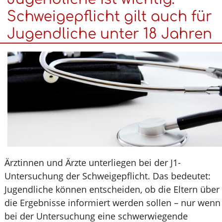
dass
Schweigepflicht gilt auch für
Natron
Jugendliche unter 18 Jahren
keine
Wunderwaffe
gegen
Pestizide
ist?
Ärztinnen und Ärzte unterliegen bei der J1-
Untersuchung der Schweigepflicht. Das bedeutet:
Jugendliche können entscheiden, ob die Eltern üb
die Ergebnisse informiert werden sollen – nur we
bei der Untersuchung eine schwerwiegende