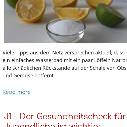
Viele Tipps aus dem Netz versprechen aktuell, das
ein einfaches Wasserbad mit ein paar Löffeln Nat
alle schädlichen Rückstände auf der Schale von O
und Gemüse entfernt.
Read more
about
Wussten
Sie
J1 – Der Gesundheitscheck fü
schon
...,
Jugendliche ist wichtig: