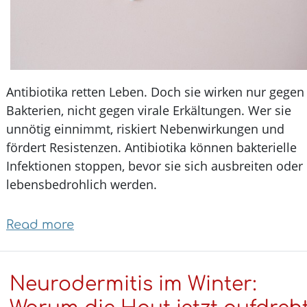
Antibiotika retten Leben. Doch sie wirken nur geg
Bakterien, nicht gegen virale Erkältungen. Wer sie
unnötig einnimmt, riskiert Nebenwirkungen und
fördert Resistenzen. Antibiotika können bakterielle
Infektionen stoppen, bevor sie sich ausbreiten od
lebensbedrohlich werden.
Read more
about
Antibiotika:
Wann
Neurodermitis im Winter:
sie
Leben