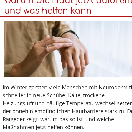
Warum die Haut jetzt aufdre
retten
und was helfen kann
und
wann
sie
überflüssig
sind
Im Winter geraten viele Menschen mit Neurodermi
schneller in neue Schübe. Kälte, trockene
Heizungsluft und häufige Temperaturwechsel setz
der ohnehin empfindlichen Hautbarriere stark zu.
Ratgeber zeigt, warum das so ist, und welche
Maßnahmen jetzt helfen können.