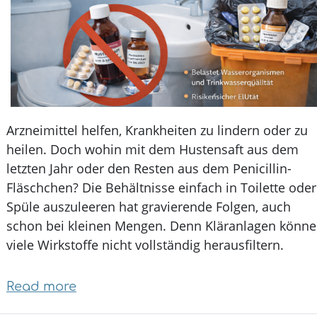
kann
Herzleiden
vorbeugen
Arzneimittel helfen, Krankheiten zu lindern oder z
heilen. Doch wohin mit dem Hustensaft aus dem
letzten Jahr oder den Resten aus dem Penicillin-
Fläschchen? Die Behältnisse einfach in Toilette od
Spüle auszuleeren hat gravierende Folgen, auch
schon bei kleinen Mengen. Denn Kläranlagen kön
viele Wirkstoffe nicht vollständig herausfiltern.
Read more
about
Wussten