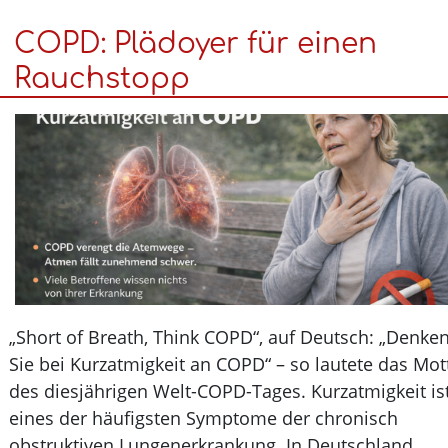
Sie
COPD: Plädoyer für einen
schon,
wie
Rauchstopp
man
abgelaufenen
Hustensaft
richtig
entsorgt?
„Short of Breath, Think COPD“, auf Deutsch: „Denk
Sie bei Kurzatmigkeit an COPD“ – so lautete das M
des diesjährigen Welt-COPD-Tages. Kurzatmigkeit 
eines der häufigsten Symptome der chronisch
obstruktiven Lungenerkrankung. In Deutschland