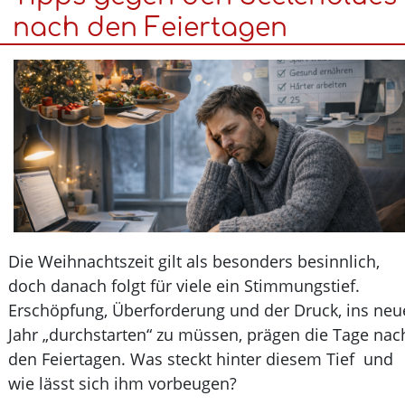
Prüfstand:
nach den Feiertagen
Hähnchenfleisch
muss
vor
dem
Zubereiten
gewaschen
werden
Die Weihnachtszeit gilt als besonders besinnlich,
doch danach folgt für viele ein Stimmungstief.
Erschöpfung, Überforderung und der Druck, ins n
Jahr „durchstarten“ zu müssen, prägen die Tage n
den Feiertagen. Was steckt hinter diesem Tief un
wie lässt sich ihm vorbeugen?