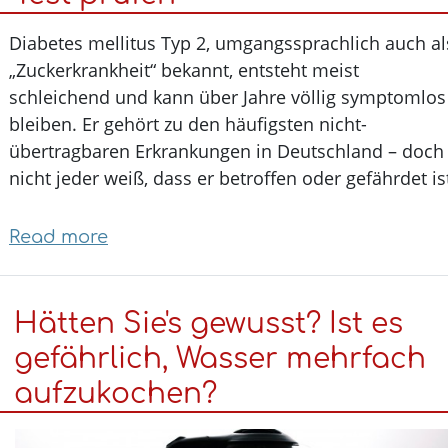
wirklich
Diabetes mellitus Typ 2, umgangssprachlich auch 
größer?
„Zuckerkrankheit“ bekannt, entsteht meist
schleichend und kann über Jahre völlig symptoml
bleiben. Er gehört zu den häufigsten nicht-
übertragbaren Erkrankungen in Deutschland – do
nicht jeder weiß, dass er betroffen oder gefährdet i
Read more
about
Diabetes
Typ
Hätten Sie's gewusst? Ist es
2
früh
gefährlich, Wasser mehrfach
erkennen:
aufzukochen?
Zum
Weltdiabetestag