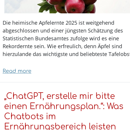
Die heimische Apfelernte 2025 ist weitgehend
abgeschlossen und einer jüngsten Schätzung des
Statistischen Bundesamtes zufolge wird es eine
Rekordernte sein. Wie erfreulich, denn Äpfel sind
hierzulande das wichtigste und beliebteste Tafelob
Read more
about
Apfelgenuss
trotz
„ChatGPT, erstelle mir bitte
Allergie
–
einen Ernährungsplan.“: Was
neue
Chatbots im
allergenarme
Ernährungsbereich leisten
Apfelsorten