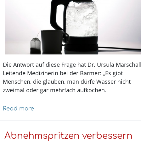
persönliches
Risiko
mit
Online-
Test
prüfen
Die Antwort auf diese Frage hat Dr. Ursula Marscha
Leitende Medizinerin bei der Barmer: „Es gibt
Menschen, die glauben, man dürfe Wasser nicht
zweimal oder gar mehrfach aufkochen.
Read more
about
Hätten
Sie's
Abnehmspritzen verbessern
gewusst?