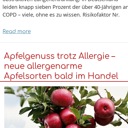
leiden knapp sieben Prozent der über 40-Jährigen
COPD – viele, ohne es zu wissen. Risikofaktor Nr.
Read more
about
COPD:
Plädoyer
Apfelgenuss trotz Allergie –
für
einen
neue allergenarme
Rauchstopp
Apfelsorten bald im Handel