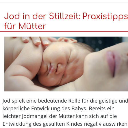
auf
Jod in der Stillzeit: Praxistip
dem
Prüfstand:
für Mütter
Dinkel
ist
gesünder
als
Weizen
Jod spielt eine bedeutende Rolle für die geistige u
körperliche Entwicklung des Babys. Bereits ein
leichter Jodmangel der Mutter kann sich auf die
Entwicklung des gestillten Kindes negativ auswirk