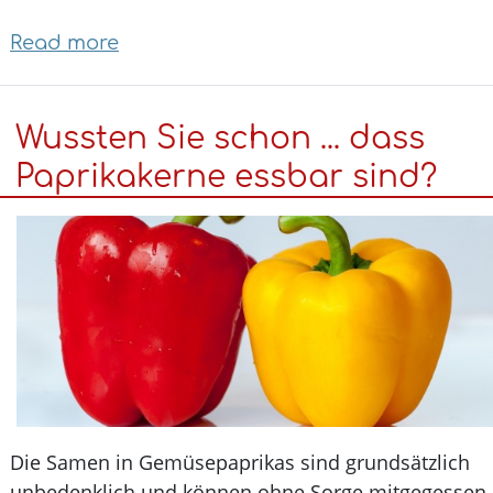
Read more
about
Schmerzmittel:
Welche
Wussten Sie schon ... dass
Nebenwirkungen
gibt
Paprikakerne essbar sind?
es?
Die Samen in Gemüsepaprikas sind grundsätzlich
unbedenklich und können ohne Sorge mitgegesse