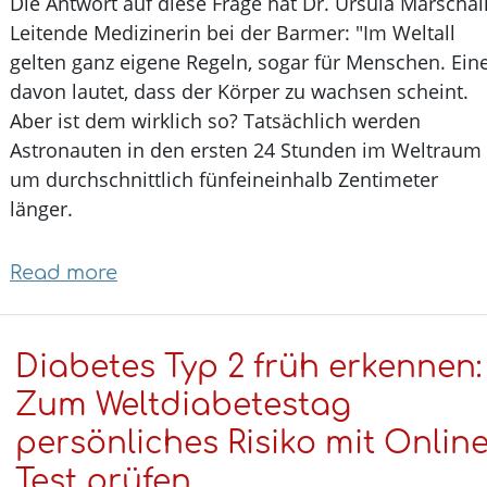
Die Antwort auf diese Frage hat Dr. Ursula Marscha
Leitende Medizinerin bei der Barmer: "Im Weltall
gelten ganz eigene Regeln, sogar für Menschen. E
davon lautet, dass der Körper zu wachsen scheint.
Aber ist dem wirklich so? Tatsächlich werden
Astronauten in den ersten 24 Stunden im Weltra
um durchschnittlich fünfeineinhalb Zentimeter
länger.
Read more
about
Hätten
Sie's
Diabetes Typ 2 früh erkennen
gewusst?
Werden
Zum Weltdiabetestag
Astronauten
persönliches Risiko mit Onlin
im
Test prüfen
All