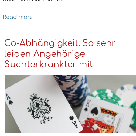
Read more
about
„ChatGPT,
erstelle
Co-Abhängigkeit: So sehr
mir
bitte
leiden Angehörige
einen
Suchterkrankter mit
Ernährungsplan.“:
Was
Chatbots
im
Ernährungsbereich
leisten
können
–
und