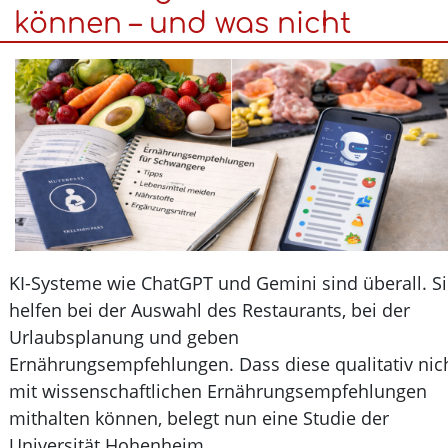
bald
können – und was nicht
im
Handel
KI-Systeme wie ChatGPT und Gemini sind überall. 
helfen bei der Auswahl des Restaurants, bei der
Urlaubsplanung und geben
Ernährungsempfehlungen. Dass diese qualitativ n
mit wissenschaftlichen Ernährungsempfehlungen
mithalten können, belegt nun eine Studie der
Universität Hohenheim.