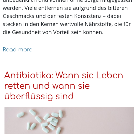
werden. Viele entfernen sie aufgrund des bitteren
Geschmacks und der festen Konsistenz – dabei
stecken in den Kernen wertvolle Nährstoffe, die fü
die Gesundheit von Vorteil sein können.
Read more
about
Wussten
Sie
Antibiotika: Wann sie Leben
schon
...
retten und wann sie
dass
überflüssig sind
Paprikakerne
essbar
sind?