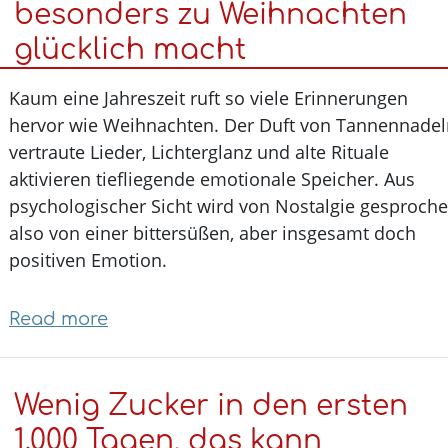
besonders zu Weihnachten
Jugendliche
glücklich macht
ist
wichtig:
Kaum eine Jahreszeit ruft so viele Erinnerungen
Auch
hervor wie Weihnachten. Der Duft von Tannennad
die
vertraute Lieder, Lichterglanz und alte Rituale
Psyche
aktivieren tiefliegende emotionale Speicher. Aus
kommt
psychologischer Sicht wird von Nostalgie gesproc
zur
also von einer bittersüßen, aber insgesamt doch
Sprache
positiven Emotion.
Read more
about
Wenn
die
Wenig Zucker in den ersten
Vergangenheit
leuchtet:
1.000 Tagen, das kann