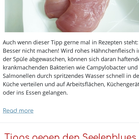
Auch wenn dieser Tipp gerne mal in Rezepten steh
Besser nicht machen! Wird rohes Hähnchenfleisch
der Spüle abgewaschen, können sich daran hafte
krankmachenden Bakterien wie Campylobacter u
Salmonellen durch spritzendes Wasser schnell in 
Küche verteilen und auf Arbeitsflächen, Küchenge
oder ins Essen gelangen.
Read more
about
Lebensmittellegenden
auf
Tipps gegen den Seelenblue
dem