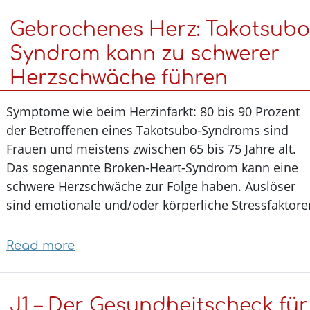
tun
Gebrochenes Herz: Takotsub
gegen
Karies
Syndrom kann zu schwerer
bei
Herzschwäche führen
Kindern?
Vor
Symptome wie beim Herzinfarkt: 80 bis 90 Prozent
allem
der Betroffenen eines Takotsubo-Syndroms sind
die
Frauen und meistens zwischen 65 bis 75 Jahre alt.
Hochrisikogruppe
Das sogenannte Broken-Heart-Syndrom kann eine
sollte
schwere Herzschwäche zur Folge haben. Auslöser
Früherkennung
sind emotionale und/oder körperliche Stressfakto
nutzen
Read more
about
Gebrochenes
Herz:
J1 – Der Gesundheitscheck fü
Takotsubo-