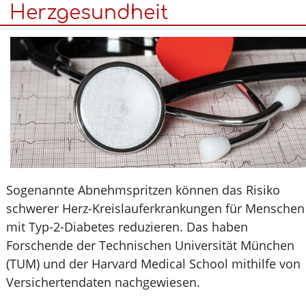
Ist
Herzgesundheit
es
gefährlich,
Wasser
mehrfach
aufzukochen?
Sogenannte Abnehmspritzen können das Risiko
schwerer Herz-Kreislauferkrankungen für Mensch
mit Typ-2-Diabetes reduzieren. Das haben
Forschende der Technischen Universität München
(TUM) und der Harvard Medical School mithilfe vo
Versichertendaten nachgewiesen.