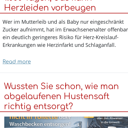
Warum
Herzleiden vorbeugen
Nostalgie
besonders
Wer im Mutterleib und als Baby nur eingeschränkt
zu
Zucker aufnimmt, hat im Erwachsenenalter offenb
Weihnachten
ein deutlich geringeres Risiko für Herz-Kreislauf-
glücklich
Erkrankungen wie Herzinfarkt und Schlaganfall.
macht
Read more
about
Wenig
Zucker
Wussten Sie schon, wie man
in
den
abgelaufenen Hustensaft
ersten
richtig entsorgt?
1.000
Tagen,
das