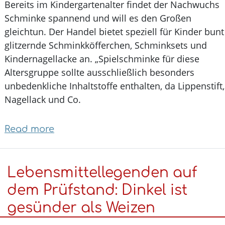
Bereits im Kindergartenalter findet der Nachwuch
Schminke spannend und will es den Großen
gleichtun. Der Handel bietet speziell für Kinder bu
glitzernde Schminkköfferchen, Schminksets und
Kindernagellacke an. „Spielschminke für diese
Altersgruppe sollte ausschließlich besonders
unbedenkliche Inhaltstoffe enthalten, da Lippenstif
Nagellack und Co.
Read more
about
Schadstoffe
in
Lebensmittellegenden auf
Kinderschminke:
Das
dem Prüfstand: Dinkel ist
sollten
gesünder als Weizen
Eltern
wissen