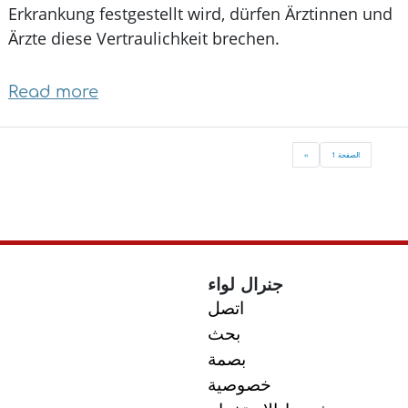
Erkrankung festgestellt wird, dürfen Ärztinnen und
Ärzte diese Vertraulichkeit brechen.
Read more
about
J1
–
Paginati
الصفحة 1
››
Next
Der
page
Gesundheitscheck
für
Jugendliche
ist
جنرال لواء
wichtig:
اتصل
Schweigepflicht
بحث
gilt
بصمة
auch
خصوصية
für