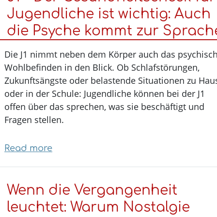
Syndrom
Jugendliche ist wichtig: Auc
kann
die Psyche kommt zur Sprac
zu
schwerer
Die J1 nimmt neben dem Körper auch das psychis
Herzschwäche
Wohlbefinden in den Blick. Ob Schlafstörungen,
führen
Zukunftsängste oder belastende Situationen zu H
oder in der Schule: Jugendliche können bei der J1
offen über das sprechen, was sie beschäftigt und
Fragen stellen.
Read more
about
J1
–
Wenn die Vergangenheit
Der
Gesundheitscheck
leuchtet: Warum Nostalgie
für