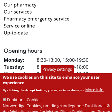
Our pharmacy
Our services
Pharmacy emergency service
Service online
Up-to-date
Opening hours
Monday:
8:30-13:00, 15:00-19:30
Tuesday:
8:30-13:00, 15:00-18:00
Privacy settings
Wednesday:
8:30-13:00, 15:00-18:00
We use cookies on this site to enhance your user
Thursday:
8:30-13:00, 15:00-19:30
experience
Friday:
8:30-13:00, 15:00-18:00
More info
By clicking the Accept button, you agree to us doing so.
Saturday:
8:30-12:00
Funktions-Cookies
Notwendige Cookies, um die grundlegende Funktionalität
der Website zu gewährleisten. Diese Cookies sind für den