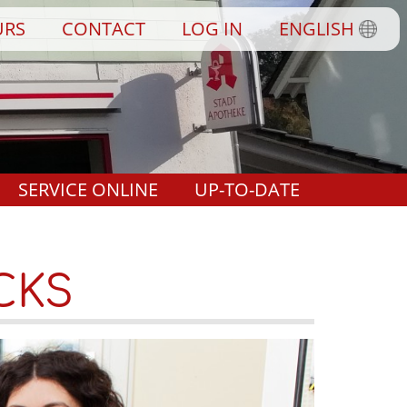
URS
CONTACT
LOG IN
ENGLISH
SERVICE ONLINE
UP-TO-DATE
CKS