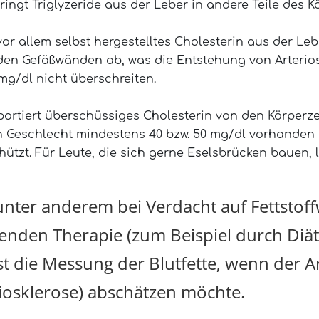
bringt Triglyzeride aus der Leber in andere Teile des K
t vor allem selbst hergestelltes Cholesterin aus der L
n den Gefäßwänden ab, was die Entstehung von Arterio
mg/dl nicht überschreiten.
sportiert überschüssiges Cholesterin von den Körperz
h Geschlecht mindestens 40 bzw. 50 mg/dl vorhanden se
hützt. Für Leute, die sich gerne Eselsbrücken bauen, l
unter anderem bei Verdacht auf Fettstof
nkenden Therapie (zum Beispiel durch Di
t die Messung der Blutfette, wenn der Ar
riosklerose) abschätzen möchte.