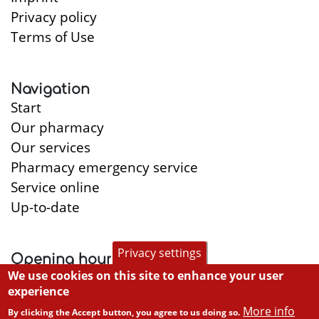
Privacy policy
Terms of Use
Navigation
Start
Our pharmacy
Our services
Pharmacy emergency service
Service online
Up-to-date
Privacy settings
Opening hours
We use cookies on this site to enhance your user
Monday:
8:30-13:00, 15:00-19:30
experience
Tuesday:
8:30-13:00, 15:00-18:00
More info
By clicking the Accept button, you agree to us doing so.