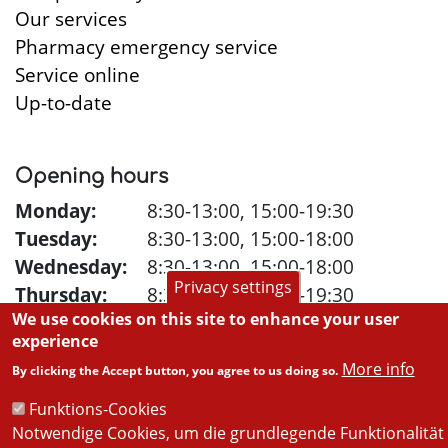
Our services
Pharmacy emergency service
Service online
Up-to-date
Opening hours
Monday:
8:30-13:00, 15:00-19:30
Tuesday:
8:30-13:00, 15:00-18:00
Wednesday:
8:30-13:00, 15:00-18:00
Privacy settings
Thursday:
8:30-13:00, 15:00-19:30
We use cookies on this site to enhance your user
Friday:
8:30-13:00, 15:00-18:00
experience
Saturday:
8:30-12:00
More info
By clicking the Accept button, you agree to us doing so.
Funktions-Cookies
Notwendige Cookies, um die grundlegende Funktionalität