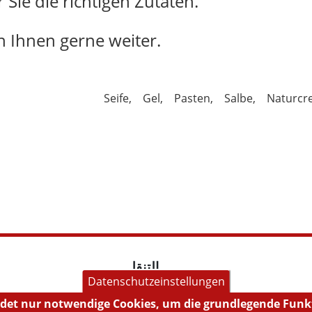
 Sie die richtigen Zutaten.
n Ihnen gerne weiter.
Seife
Gel
Pasten
Salbe
Naturcr
التنقل
Datenschutzeinstellungen
ابدأ
det nur notwendige Cookies, um die grundlegende Funkti
صيدليتنا