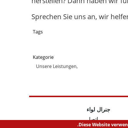
herstellen? Dann haben wir für
Sprechen Sie uns an, wir helfe
Tags
Kategorie
Unsere Leistungen
جنرال لواء
اتصل
Diese Website verwen
بحث